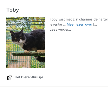
Toby
Toby wist met zijn charmes de harten
Toby
leventje …
Meer lezen over
[…]
from
Lees verder…
Toby
Het Dierenthuisje