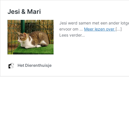
Jesi & Mari
Jesi werd samen met een ander lotge
Jesi
ervoor om …
Meer lezen over
[…]
from
&
Lees verder…
Jesi
Mari
&
Mari
Het Dierenthuisje