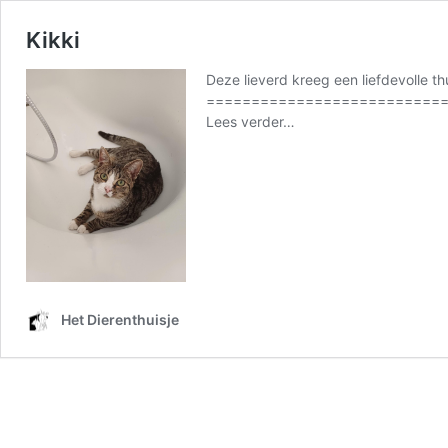
Kikki
Deze lieverd kreeg een liefdevolle t
============================
from
Lees verder…
Kikki
Het Dierenthuisje