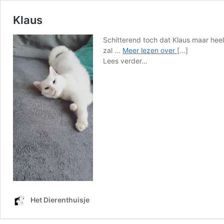
Klaus
Schitterend toch dat Klaus maar heel
Klaus
zal …
Meer lezen over
[…]
from
Lees verder…
Klaus
Het Dierenthuisje