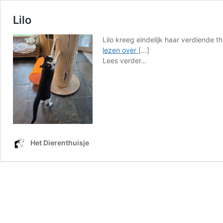
Lilo
Lilo kreeg eindelijk haar verdiende t
Lilo
lezen over
[…]
from
Lees verder…
Lilo
Het Dierenthuisje