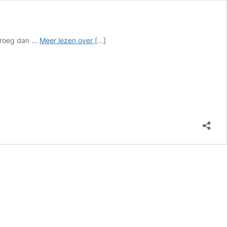
Tiga
 vroeg dan …
Meer lezen over
[…]