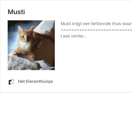
Musti
Musti krijgt een liefdevolle thuis w
===============================
from
Lees verder…
Musti
Het Dierenthuisje