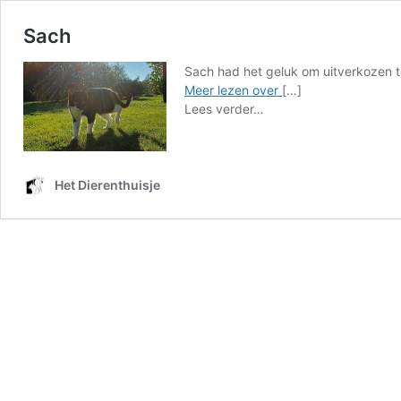
Sach
Sach had het geluk om uitverkozen t
Sach
Meer lezen over
[…]
from
Lees verder…
Sach
Het Dierenthuisje