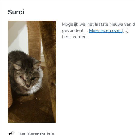
Surci
Mogelijk wel het laatste nieuws van di
Surci
gevonden! …
Meer lezen over
[…]
from
Lees verder…
Surci
Het Dierenthuisje