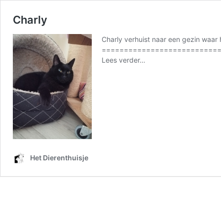
Charly
Charly verhuist naar een gezin waar
===========================
from
Lees verder…
Charly
Het Dierenthuisje