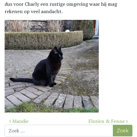
dus voor Charly een rustige omgeving waar hij mag
rekenen op veel aandacht.
Bericht
Mandie
Florien & Fenne
navigatie
Zoek
naar: