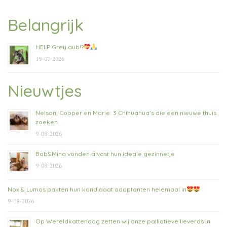
Belangrijk
HELP Grey aub!?
19-07-2026
Nieuwtjes
Nelson, Cooper en Marie: 3 Chihuahua’s die een nieuwe thuis
zoeken
9-08-2026
Bob&Mina vonden alvast hun ideale gezinnetje
9-08-2026
Nox & Lumos pakten hun kandidaat adoptanten helemaal in
9-08-2026
Op Wereldkattendag zetten wij onze palliatieve lieverds in