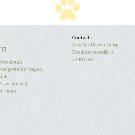
Contact:
Vzw het Dierenthuisje
ra
Rendersvensedijk 4
2440 Geel
Fotoalbum
Veelgestelde vragen
Links
Privacybeleid
Sitemap