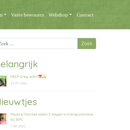
n
Vaste bewoners
Webshop
Contact
ek
ar:
elangrijk
HELP Grey aub!?
19-07-2026
ieuwtjes
Paula & Clochet zaten 2 dagen in transportmand
bij 30°C
7-08-2026