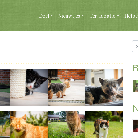
Doel
Nieuwtjes
Ter adoptie
Helpe
Zo
na
B
N