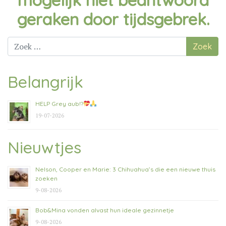
mogelijk niet beantwoord
geraken door tijdsgebrek.
Zoek
naar:
Belangrijk
HELP Grey aub!?
19-07-2026
Nieuwtjes
Nelson, Cooper en Marie: 3 Chihuahua’s die een nieuwe thuis
zoeken
9-08-2026
Bob&Mina vonden alvast hun ideale gezinnetje
9-08-2026