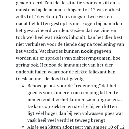
geadopteerd. Een ideale situatie voor een kitten is
minstens bij de mama te blijven tot 12 weken(best
zelfs tot 16 weken!). Ten vroegste twee weken
nadat het kitten gestopt is met zogen bij mama kan
het gevaccineerd worden. Gezien dat vaccineren
toch wel heel wat risico’s inhoudt, kan het dier best
niet verhuizen voor de tiende dag na toediening van
het vaccin. Vaccinaties kunnen
nooit
gegeven
worden als er sprake is van ziektesymptomen, hoe
gering ook. Het zou de immuniteit van het dier
onderuit halen waardoor de ziekte faliekant kan
toeslaan met de dood tot gevolg.
Behoed je ook voor de “redenering” dat het
goed is voor kinderen om een jong kitten te
nemen zodat ze het kunnen zien opgroeien…
De kans op ziekten en sterfte bij een kitten
ligt véél hoger dan bij een volwassen poes wat
vaak héél veel verdriet teweeg brengt.
Als je een kitten adopteert van amper 10 of 12