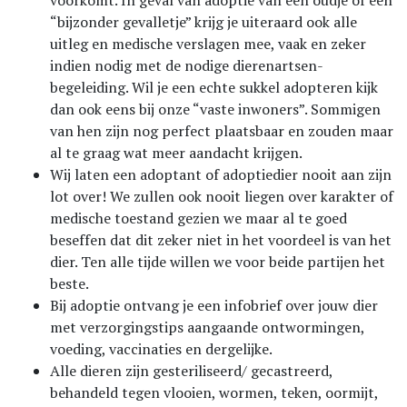
voorkomt. In geval van adoptie van een oudje of een
“bijzonder gevalletje” krijg je uiteraard ook alle
uitleg en medische verslagen mee, vaak en zeker
indien nodig met de nodige dierenartsen-
begeleiding. Wil je een echte sukkel adopteren kijk
dan ook eens bij onze “vaste inwoners”. Sommigen
van hen zijn nog perfect plaatsbaar en zouden maar
al te graag wat meer aandacht krijgen.
Wij laten een adoptant of adoptiedier nooit aan zijn
lot over! We zullen ook nooit liegen over karakter of
medische toestand gezien we maar al te goed
beseffen dat dit zeker niet in het voordeel is van het
dier. Ten alle tijde willen we voor beide partijen het
beste.
Bij adoptie ontvang je een infobrief over jouw dier
met verzorgingstips aangaande ontwormingen,
voeding, vaccinaties en dergelijke.
Alle dieren zijn gesteriliseerd/ gecastreerd,
behandeld tegen vlooien, wormen, teken, oormijt,