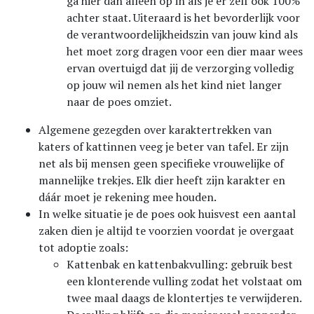
ga hier dan alleen op in als je er zelf ook 100%
achter staat. Uiteraard is het bevorderlijk voor
de verantwoordelijkheidszin van jouw kind als
het moet zorg dragen voor een dier maar wees
ervan overtuigd dat jij de verzorging volledig
op jouw wil nemen als het kind niet langer
naar de poes omziet.
Algemene gezegden over karaktertrekken van
katers of kattinnen veeg je beter van tafel. Er zijn
net als bij mensen geen specifieke vrouwelijke of
mannelijke trekjes. Elk dier heeft zijn karakter en
dáár moet je rekening mee houden.
In welke situatie je de poes ook huisvest een aantal
zaken dien je altijd te voorzien voordat je overgaat
tot adoptie zoals:
Kattenbak en kattenbakvulling: gebruik best
een klonterende vulling zodat het volstaat om
twee maal daags de klontertjes te verwijderen.