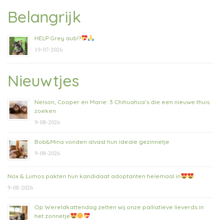
Belangrijk
HELP Grey aub!?
19-07-2026
Nieuwtjes
Nelson, Cooper en Marie: 3 Chihuahua’s die een nieuwe thuis
zoeken
9-08-2026
Bob&Mina vonden alvast hun ideale gezinnetje
9-08-2026
Nox & Lumos pakten hun kandidaat adoptanten helemaal in
9-08-2026
Op Wereldkattendag zetten wij onze palliatieve lieverds in
het zonnetje