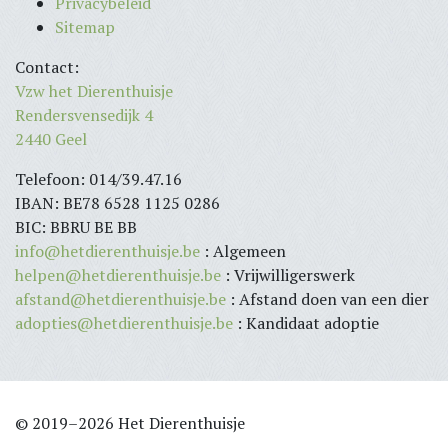
Privacybeleid
Sitemap
Contact:
Vzw het Dierenthuisje
Rendersvensedijk 4
2440 Geel
Telefoon: 014/39.47.16
IBAN: BE78 6528 1125 0286
BIC: BBRU BE BB
info@hetdierenthuisje.be
: Algemeen
helpen@hetdierenthuisje.be
: Vrijwilligerswerk
afstand@hetdierenthuisje.be
: Afstand doen van een dier
adopties@hetdierenthuisje.be
: Kandidaat adoptie
© 2019–2026 Het Dierenthuisje