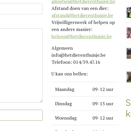
adopties@hetdierenthuisje.be
Afstand doen van een dier:
afstand@hetdierenthuisje.be
Vrijwilligerswerk of helpen op
een andere manier:
helpen@hetdierenthuisje.be
Algemeen
info@hetdierenthuisje.be
Telefoon: 014/39.47.16
U kan ons bellen:
Maandag
09-12 uur
S
Dinsdag
09-13 uur
k
Woensdag
09-12 uur