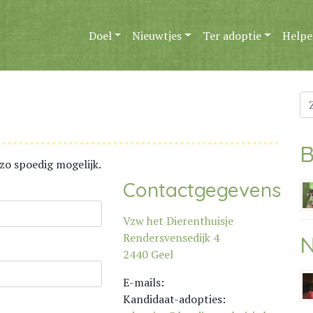
Doel
Nieuwtjes
Ter adoptie
Helpe
Zo
na
B
zo spoedig mogelijk.
Contactgegevens
Vzw het Dierenthuisje
Rendersvensedijk 4
N
2440 Geel
E-mails:
Kandidaat-adopties: