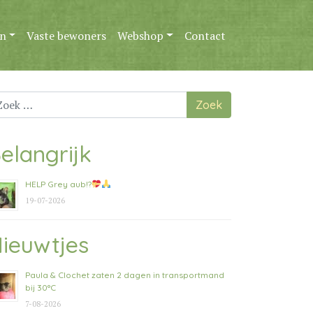
n
Vaste bewoners
Webshop
Contact
ek
ar:
elangrijk
HELP Grey aub!?
19-07-2026
ieuwtjes
Paula & Clochet zaten 2 dagen in transportmand
bij 30°C
7-08-2026