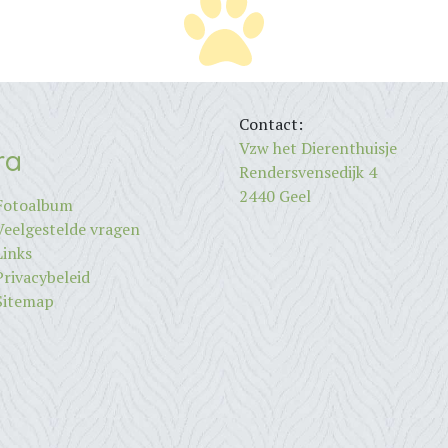
Contact:
Vzw het Dierenthuisje
ra
Rendersvensedijk 4
2440 Geel
Fotoalbum
Veelgestelde vragen
Links
Privacybeleid
Sitemap