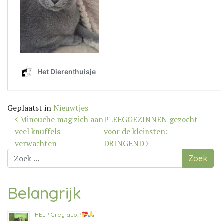
Geplaatst in
Nieuwtjes
Bericht
Minouche mag zich aan
PLEEGGEZINNEN gezocht
navigatie
veel knuffels
voor de kleinsten:
verwachten
DRINGEND
Zoek
naar:
Belangrijk
HELP Grey aub!?