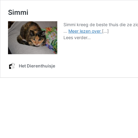
Simmi
Simmi kreeg de beste thuis die ze z
Simmi
…
Meer lezen over
[…]
from
Lees verder…
Simmi
Het Dierenthuisje