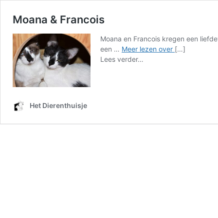
Moana & Francois
Moana en Francois kregen een liefdevo
Moana
een …
Meer lezen over
[…]
from
&
Lees verder…
Moana
Francois
&
Francois
Het Dierenthuisje