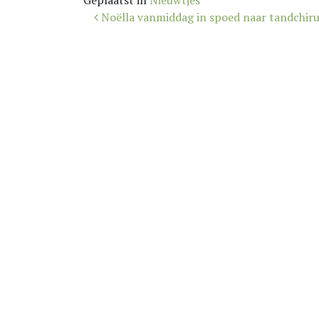
Geplaatst in
Nieuwtjes
Bericht
Noëlla vanmiddag in spoed naar tandchir
navigatie