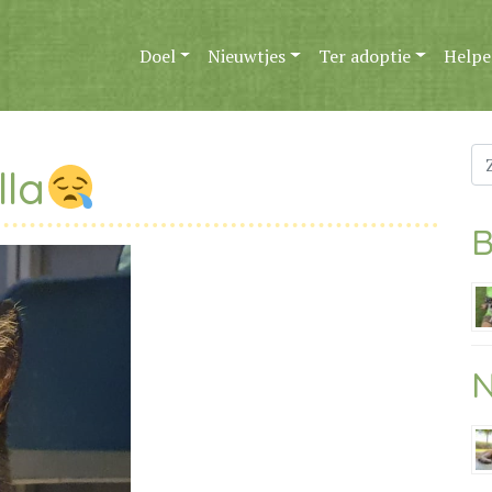
Doel
Nieuwtjes
Ter adoptie
Helpe
Zo
lla
na
B
N