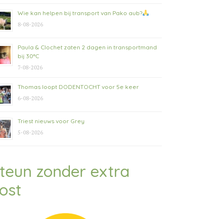
Wie kan helpen bij transport van Pako aub?
8-08-2026
Paula & Clochet zaten 2 dagen in transportmand
bij 30°C
7-08-2026
Thomas loopt DODENTOCHT voor 5e keer
6-08-2026
Triest nieuws voor Grey
5-08-2026
teun zonder extra
ost