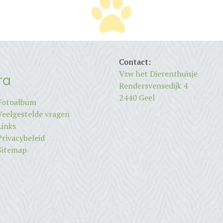
Contact:
Vzw het Dierenthuisje
ra
Rendersvensedijk 4
2440 Geel
Fotoalbum
Veelgestelde vragen
Links
Privacybeleid
Sitemap