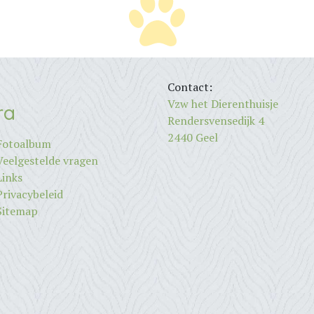
Contact:
Vzw het Dierenthuisje
ra
Rendersvensedijk 4
2440 Geel
Fotoalbum
Veelgestelde vragen
Links
Privacybeleid
Sitemap