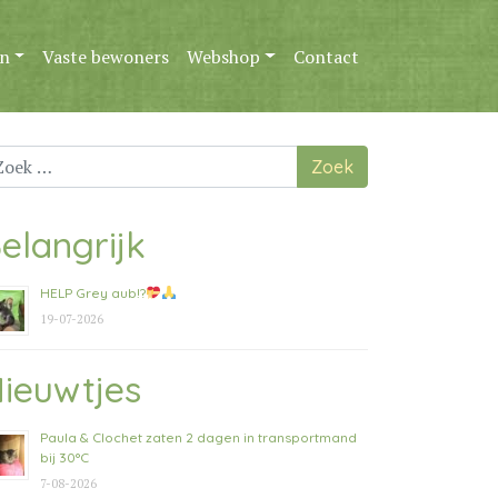
n
Vaste bewoners
Webshop
Contact
ek
ar:
elangrijk
HELP Grey aub!?
19-07-2026
ieuwtjes
Paula & Clochet zaten 2 dagen in transportmand
bij 30°C
7-08-2026