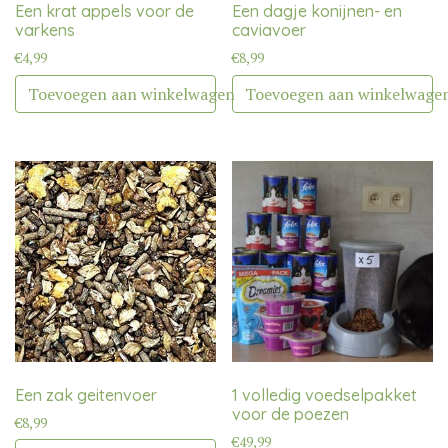
Een krat appels voor de
Een dagje konijnen- en
varkens
caviavoer
€
4,99
€
8,99
Toevoegen aan winkelwagen
Toevoegen aan winkelwage
Een zak geitenvoer
1 volledig voedselpakket
voor de poezen
€
8,99
€
49,99