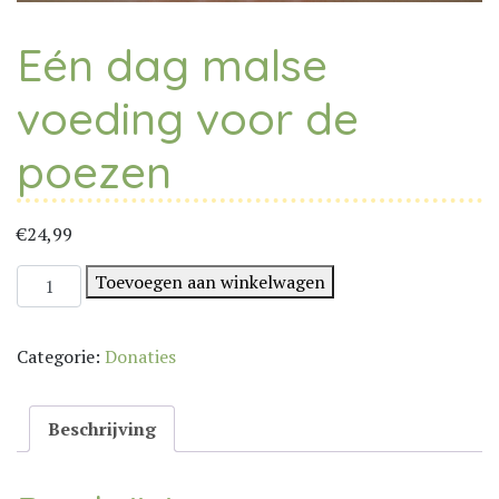
Eén dag malse
voeding voor de
poezen
€
24,99
Eén
Toevoegen aan winkelwagen
dag
malse
Categorie:
Donaties
voeding
voor
de
Beschrijving
poezen
aantal