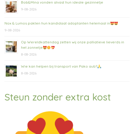
Bob&Mina vonden alvast hun ideale gezinnetje
9-08-2026
Nox & Lumos pakten hun kandidaat adoptanten helemaal in
9-08-2026
Op Wereldkattendag zetten wij onze palliatieve lieverds in
het zonnetje
8-08-2026
Wie kan helpen bij transport van Pako aub?
8-08-2026
Steun zonder extra kost