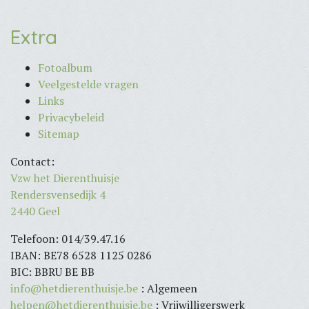
Extra
Fotoalbum
Veelgestelde vragen
Links
Privacybeleid
Sitemap
Contact:
Vzw het Dierenthuisje
Rendersvensedijk 4
2440 Geel
Telefoon: 014/39.47.16
IBAN: BE78 6528 1125 0286
BIC: BBRU BE BB
info@hetdierenthuisje.be
: Algemeen
helpen@hetdierenthuisje.be
: Vrijwilligerswerk