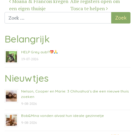
Moana & Francois kregen
Alle registers open om
navigatie
een eigen thuisje
Tosca te helpen
Zoek
naar:
Belangrijk
HELP Grey aub!?
19-07-2026
Nieuwtjes
Nelson, Cooper en Marie: 3 Chihuahua’s die een nieuwe thuis
zoeken
9-08-2026
Bob&Mina vonden alvast hun ideale gezinnetje
9-08-2026