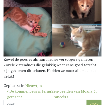
Zowel de poesjes als hun nieuwe verzorgers genieten!
Zovele kittenduo’s die gelukkig weer eens goed terecht
zijn gekomen dit seizoen. Hadden ze maar allemaal dat
geluk!
Geplaatst in
Nieuwtjes
Bericht
De konijnenberg is terug
Zen-beelden van Moana &
navigatie
gerezen!
Francois
Zoek