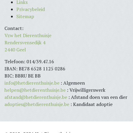
Links
Privacybeleid
Sitemap
Contact:
Vzw het Dierenthuisje
Rendersvensedijk 4
2440 Geel
Telefoon: 014/39.47.16
IBAN: BE78 6528 1125 0286
BIC: BBRU BE BB
info@hetdierenthuisje.be
: Algemeen
helpen@hetdierenthuisje.be
: Vrijwilligerswerk
afstand@hetdierenthuisje.be
: Afstand doen van een dier
adopties@hetdierenthuisje.be
: Kandidaat adoptie