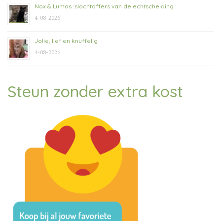
Nox & Lumos :slachtoffers van de echtscheiding
4-08-2026
Jolie, lief en knuffelig
4-08-2026
Steun zonder extra kost