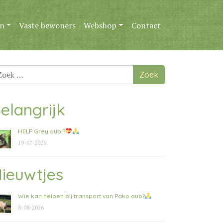
n
Vaste bewoners
Webshop
Contact
ek
ar:
elangrijk
HELP Grey aub!?
19-07-2026
ieuwtjes
Wie kan helpen bij transport van Pako aub?
8-08-2026