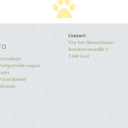
Contact:
Vzw het Dierenthuisje
ra
Rendersvensedijk 4
2440 Geel
Fotoalbum
Veelgestelde vragen
Links
Privacybeleid
Sitemap