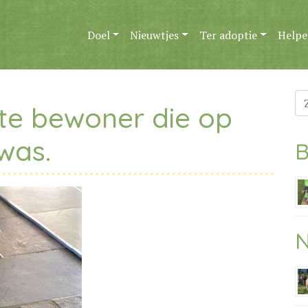
Doel
Nieuwtjes
Ter adoptie
Helpe
Zo
ste bewoner die op
na
was.
B
N