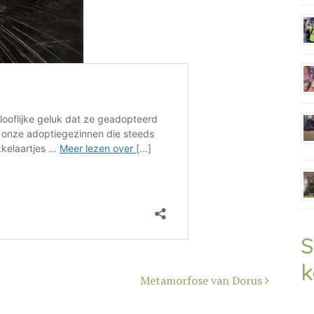
S
k
Metamorfose van Dorus