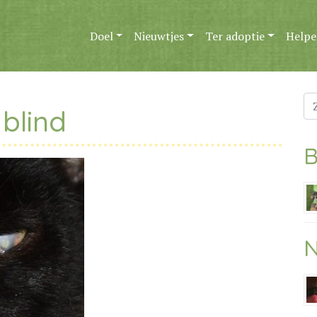
Doel
Nieuwtjes
Ter adoptie
Helpe
Zo
 blind
na
B
N