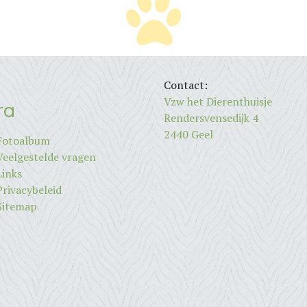
Contact:
Vzw het Dierenthuisje
ra
Rendersvensedijk 4
2440 Geel
Fotoalbum
Veelgestelde vragen
Links
Privacybeleid
Sitemap