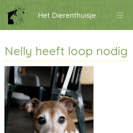
Het Dierenthuisje
Nelly heeft loop nodig