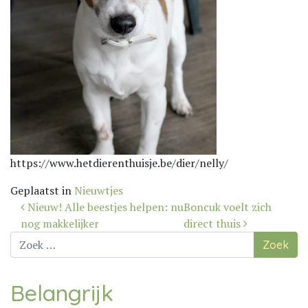
https://www.hetdierenthuisje.be/dier/nelly/
Geplaatst in
Nieuwtjes
Bericht
Nieuw! Alle beestjes helpen: nu
Boncuk voelt zich
navigatie
nog makkelijker
direct thuis
Zoek
naar:
Belangrijk