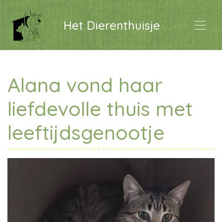
Het Dierenthuisje
Alana vond haar
liefdevolle thuis met
leeftijdsgenootje