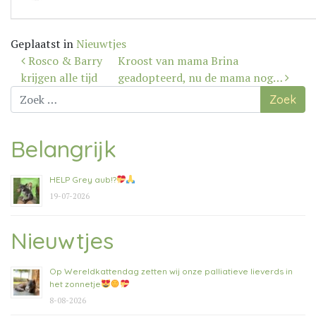
Geplaatst in
Nieuwtjes
Bericht
Rosco & Barry
Kroost van mama Brina
navigatie
krijgen alle tijd
geadopteerd, nu de mama nog…
Zoek
naar:
Belangrijk
HELP Grey aub!?
19-07-2026
Nieuwtjes
Op Wereldkattendag zetten wij onze palliatieve lieverds in
het zonnetje
8-08-2026