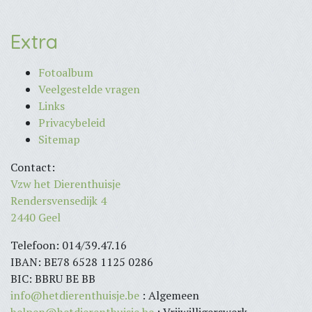
Extra
Fotoalbum
Veelgestelde vragen
Links
Privacybeleid
Sitemap
Contact:
Vzw het Dierenthuisje
Rendersvensedijk 4
2440 Geel
Telefoon: 014/39.47.16
IBAN: BE78 6528 1125 0286
BIC: BBRU BE BB
info@hetdierenthuisje.be
: Algemeen
helpen@hetdierenthuisje.be
: Vrijwilligerswerk