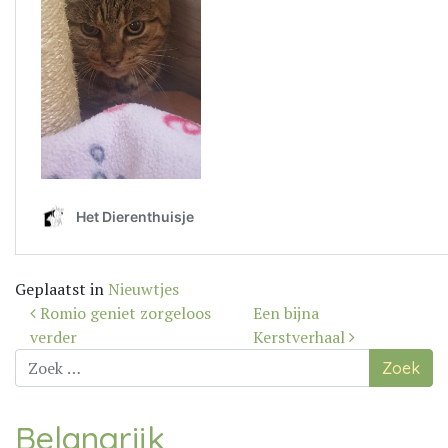
Geplaatst in
Nieuwtjes
Bericht
Romio geniet zorgeloos
Een bijna
navigatie
verder
Kerstverhaal
Zoek
naar:
Belangrijk