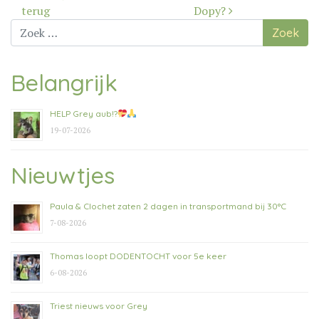
navigatie
terug
Dopy?
Zoek
naar:
Belangrijk
HELP Grey aub!?
19-07-2026
Nieuwtjes
Paula & Clochet zaten 2 dagen in transportmand bij 30°C
7-08-2026
Thomas loopt DODENTOCHT voor 5e keer
6-08-2026
Triest nieuws voor Grey