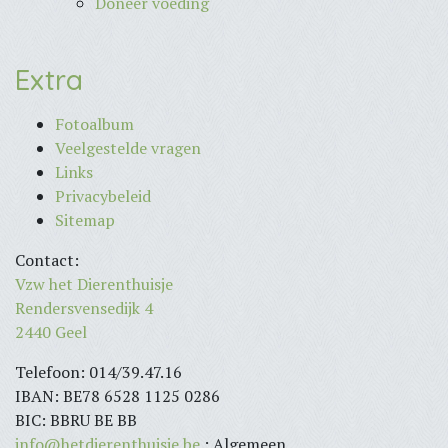
Doneer voeding
Extra
Fotoalbum
Veelgestelde vragen
Links
Privacybeleid
Sitemap
Contact:
Vzw het Dierenthuisje
Rendersvensedijk 4
2440 Geel
Telefoon: 014/39.47.16
IBAN: BE78 6528 1125 0286
BIC: BBRU BE BB
info@hetdierenthuisje.be
: Algemeen