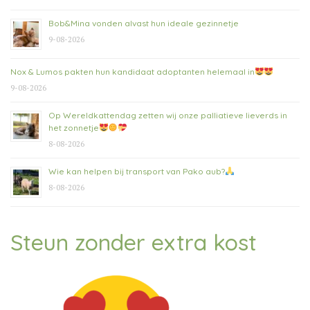
Bob&Mina vonden alvast hun ideale gezinnetje
9-08-2026
Nox & Lumos pakten hun kandidaat adoptanten helemaal in
9-08-2026
Op Wereldkattendag zetten wij onze palliatieve lieverds in
het zonnetje
8-08-2026
Wie kan helpen bij transport van Pako aub?
8-08-2026
Steun zonder extra kost