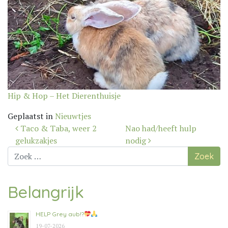
Hip & Hop – Het Dierenthuisje
Geplaatst in
Nieuwtjes
Bericht
Taco & Taba, weer 2
Nao had/heeft hulp
navigatie
gelukzakjes
nodig
Zoek
naar:
Belangrijk
HELP Grey aub!?
19-07-2026