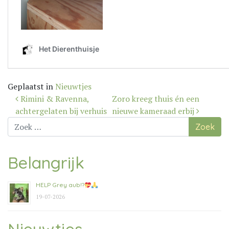
Geplaatst in
Nieuwtjes
Bericht
Rimini & Ravenna,
Zoro kreeg thuis én een
navigatie
achtergelaten bij verhuis
nieuwe kameraad erbij
Zoek
naar:
Belangrijk
HELP Grey aub!?
19-07-2026