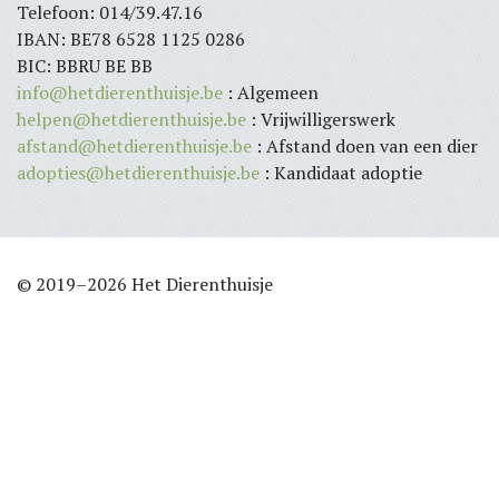
Telefoon: 014/39.47.16
IBAN: BE78 6528 1125 0286
BIC: BBRU BE BB
info@hetdierenthuisje.be
: Algemeen
helpen@hetdierenthuisje.be
: Vrijwilligerswerk
afstand@hetdierenthuisje.be
: Afstand doen van een dier
adopties@hetdierenthuisje.be
: Kandidaat adoptie
© 2019–2026 Het Dierenthuisje