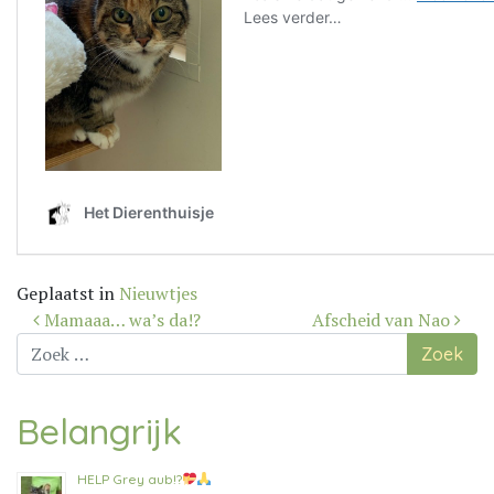
Geplaatst in
Nieuwtjes
Bericht
Mamaaa… wa’s da!?
Afscheid van Nao
navigatie
Zoek
naar:
Belangrijk
HELP Grey aub!?