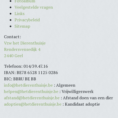
Fotoalbum
Veelgestelde vragen
Links
Privacybeleid
Sitemap
Contact:
Vzw het Dierenthuisje
Rendersvensedijk 4
2440 Geel
Telefoon: 014/39.47.16
IBAN: BE78 6528 1125 0286
BIC: BBRU BE BB
info@hetdierenthuisje.be
: Algemeen
helpen@hetdierenthuisje.be
: Vrijwilligerswerk
afstand@hetdierenthuisje.be
: Afstand doen van een dier
adopties@hetdierenthuisje.be
: Kandidaat adoptie