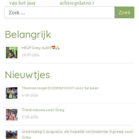
navigatie
van het jaar
achtergelaten
Zoek
naar:
Belangrijk
HELP Grey aub!?
19-07-2026
Nieuwtjes
Thomas loopt DODENTOCHT voor 5e keer
6-08-2026
Triest nieuws voor Grey
5-08-2026
Woensdag 5 augustus: de hopelijk verlossende ingreep voor
Grey