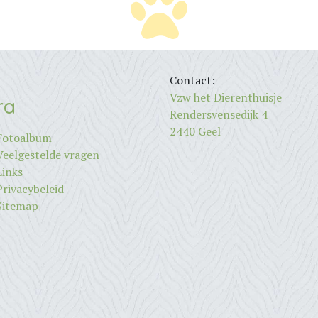
Contact:
Vzw het Dierenthuisje
ra
Rendersvensedijk 4
2440 Geel
Fotoalbum
Veelgestelde vragen
Links
Privacybeleid
Sitemap