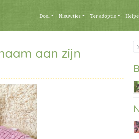
Doel
Nieuwtjes
Ter adoptie
Helpe
Zo
 naam aan zijn
na
B
N