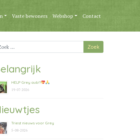
n
Vaste bewoners
Webshop
Contact
ek
ar:
elangrijk
HELP Grey aub!?
19-07-2026
ieuwtjes
Triest nieuws voor Grey
5-08-2026