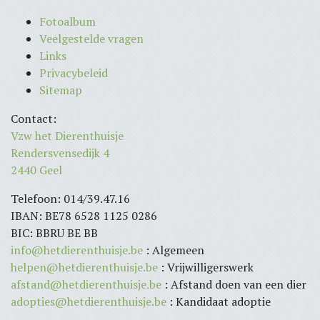
Fotoalbum
Veelgestelde vragen
Links
Privacybeleid
Sitemap
Contact:
Vzw het Dierenthuisje
Rendersvensedijk 4
2440 Geel
Telefoon: 014/39.47.16
IBAN: BE78 6528 1125 0286
BIC: BBRU BE BB
info@hetdierenthuisje.be
: Algemeen
helpen@hetdierenthuisje.be
: Vrijwilligerswerk
afstand@hetdierenthuisje.be
: Afstand doen van een dier
adopties@hetdierenthuisje.be
: Kandidaat adoptie