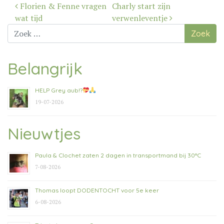
Bericht
Florien & Fenne vragen
Charly start zijn
navigatie
wat tijd
verwenleventje
Zoek
naar:
Belangrijk
HELP Grey aub!?
19-07-2026
Nieuwtjes
Paula & Clochet zaten 2 dagen in transportmand bij 30°C
7-08-2026
Thomas loopt DODENTOCHT voor 5e keer
6-08-2026