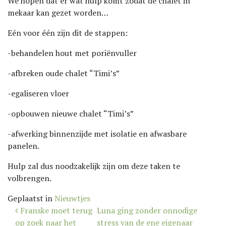
We hopen dat er wat hulp komt zodat de chalet in
mekaar kan gezet worden…
Eén voor één zijn dit de stappen:
-behandelen hout met poriënvuller
-afbreken oude chalet “Timi’s”
-egaliseren vloer
-opbouwen nieuwe chalet “Timi’s”
-afwerking binnenzijde met isolatie en afwasbare
panelen.
Hulp zal dus noodzakelijk zijn om deze taken te
volbrengen.
Geplaatst in
Nieuwtjes
Bericht
Franske moet terug
Luna ging zonder onnodige
navigatie
op zoek naar het
stress van de ene eigenaar