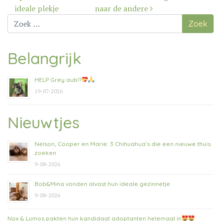
ideale plekje
naar de andere
Zoek
naar:
Belangrijk
HELP Grey aub!?
19-07-2026
Nieuwtjes
Nelson, Cooper en Marie: 3 Chihuahua’s die een nieuwe thuis
zoeken
9-08-2026
Bob&Mina vonden alvast hun ideale gezinnetje
9-08-2026
Nox & Lumos pakten hun kandidaat adoptanten helemaal in