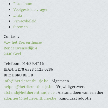
Fotoalbum
Veelgestelde vragen
Links
Privacybeleid
Sitemap
Contact:
Vzw het Dierenthuisje
Rendersvensedijk 4
2440 Geel
Telefoon: 014/39.47.16
IBAN: BE78 6528 1125 0286
BIC: BBRU BE BB
info@hetdierenthuisje.be
: Algemeen
helpen@hetdierenthuisje.be
: Vrijwilligerswerk
afstand@hetdierenthuisje.be
: Afstand doen van een dier
adopties@hetdierenthuisje.be
: Kandidaat adoptie