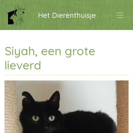
Het Dierenthuisje
Siyah, een grote
lieverd