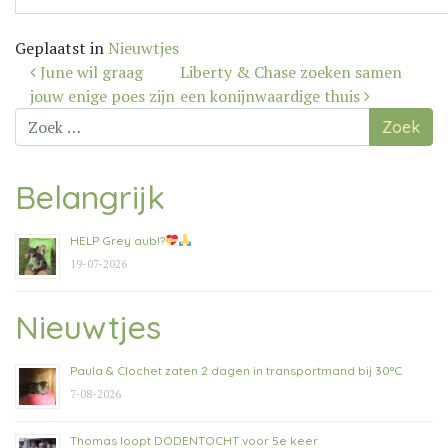
Geplaatst in
Nieuwtjes
Bericht
June wil graag
Liberty & Chase zoeken samen
navigatie
jouw enige poes zijn
een konijnwaardige thuis
Zoek
naar:
Belangrijk
HELP Grey aub!?
19-07-2026
Nieuwtjes
Paula & Clochet zaten 2 dagen in transportmand bij 30°C
7-08-2026
Thomas loopt DODENTOCHT voor 5e keer