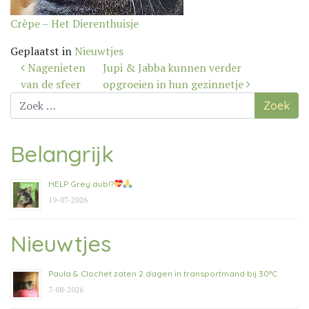
Crèpe – Het Dierenthuisje
Geplaatst in
Nieuwtjes
Bericht
Nagenieten
Jupi & Jabba kunnen verder
navigatie
van de sfeer
opgroeien in hun gezinnetje
Zoek
naar:
Belangrijk
HELP Grey aub!?
19-07-2026
Nieuwtjes
Paula & Clochet zaten 2 dagen in transportmand bij 30°C
7-08-2026