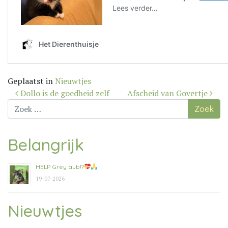
Geplaatst in
Nieuwtjes
Bericht
Dollo is de goedheid zelf
Afscheid van Govertje
navigatie
Zoek
naar:
Belangrijk
HELP Grey aub!?
19-07-2026
Nieuwtjes