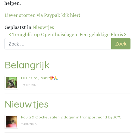
helpen.
Liever storten via Paypal: klik hier!
Geplaatst in
Nieuwtjes
Bericht
Terugblik op Openthuisdagen
Een gelukkige Floris
navigatie
Zoek
naar:
Belangrijk
HELP Grey aub!?
19-07-2026
Nieuwtjes
Paula & Clochet zaten 2 dagen in transportmand bij 30°C
7-08-2026