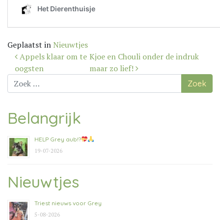
Geplaatst in
Nieuwtjes
Bericht
Appels klaar om te
Kjoe en Chouli onder de indruk
navigatie
oogsten
maar zo lief!
Zoek
naar:
Belangrijk
HELP Grey aub!?
19-07-2026
Nieuwtjes
Triest nieuws voor Grey
5-08-2026