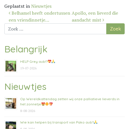
Geplaatst in
Nieuwtjes
Bericht
Belhamel heeft ondertussen
Apollo, een lieverd die
navigatie
een vriendinnetje…
aandacht mist
Zoek
naar:
Belangrijk
HELP Grey aub!?
19-07-2026
Nieuwtjes
Op Wereldkattendag zetten wij onze palliatieve lieverds in
het zonnetje
8-08-2026
Wie kan helpen bij transport van Pako aub?