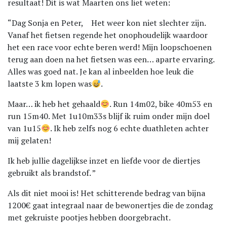
resultaat! Dit is wat Maarten ons liet weten:
“Dag Sonja en Peter, Het weer kon niet slechter zijn.
Vanaf het fietsen regende het onophoudelijk waardoor
het een race voor echte beren werd! Mijn loopschoenen
terug aan doen na het fietsen was een… aparte ervaring.
Alles was goed nat. Je kan al inbeelden hoe leuk die
laatste 3 km lopen was
.
Maar… ik heb het gehaald
. Run 14m02, bike 40m53 en
run 15m40. Met 1u10m33s blijf ik ruim onder mijn doel
van 1u15
. Ik heb zelfs nog 6 echte duathleten achter
mij gelaten!
Ik heb jullie dagelijkse inzet en liefde voor de diertjes
gebruikt als brandstof. ”
Als dit niet mooi is! Het schitterende bedrag van bijna
1200€ gaat integraal naar de bewonertjes die de zondag
met gekruiste pootjes hebben doorgebracht.