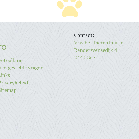
Contact:
Vzw het Dierenthuisje
ra
Rendersvensedijk 4
2440 Geel
Fotoalbum
Veelgestelde vragen
Links
Privacybeleid
Sitemap