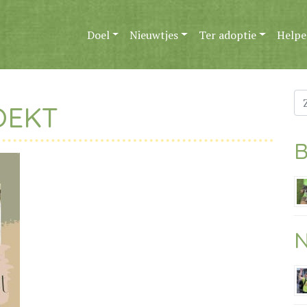
Doel
Nieuwtjes
Ter adoptie
Helpe
Zo
OEKT
na
B
N