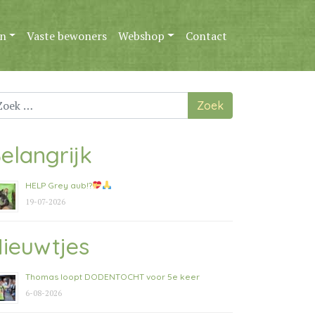
n
Vaste bewoners
Webshop
Contact
ek
ar:
elangrijk
HELP Grey aub!?
19-07-2026
ieuwtjes
Thomas loopt DODENTOCHT voor 5e keer
6-08-2026