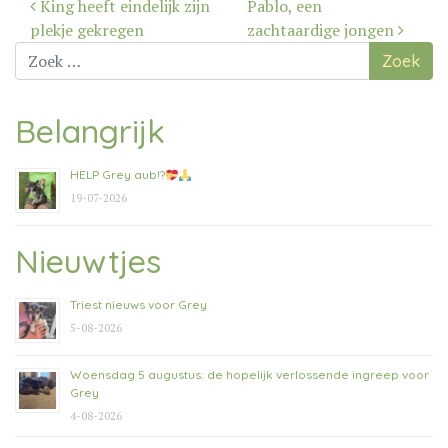
Bericht
King heeft eindelijk zijn
Pablo, een
navigatie
plekje gekregen
zachtaardige jongen
Zoek
naar:
Belangrijk
HELP Grey aub!?
19-07-2026
Nieuwtjes
Triest nieuws voor Grey
5-08-2026
Woensdag 5 augustus: de hopelijk verlossende ingreep voor
Grey
4-08-2026