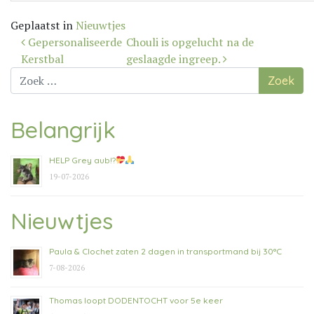
Geplaatst in
Nieuwtjes
Bericht
Gepersonaliseerde
Chouli is opgelucht na de
navigatie
Kerstbal
geslaagde ingreep.
Zoek
naar:
Belangrijk
HELP Grey aub!?
19-07-2026
Nieuwtjes
Paula & Clochet zaten 2 dagen in transportmand bij 30°C
7-08-2026
Thomas loopt DODENTOCHT voor 5e keer