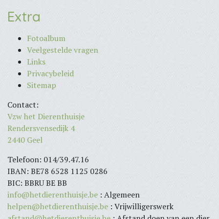
Extra
Fotoalbum
Veelgestelde vragen
Links
Privacybeleid
Sitemap
Contact:
Vzw het Dierenthuisje
Rendersvensedijk 4
2440 Geel
Telefoon: 014/39.47.16
IBAN: BE78 6528 1125 0286
BIC: BBRU BE BB
info@hetdierenthuisje.be
: Algemeen
helpen@hetdierenthuisje.be
: Vrijwilligerswerk
afstand@hetdierenthuisje.be
: Afstand doen van een dier