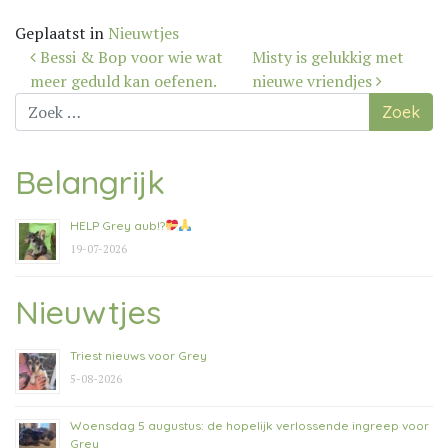
Geplaatst in
Nieuwtjes
Bericht
Bessi & Bop voor wie wat
Misty is gelukkig met
navigatie
meer geduld kan oefenen.
nieuwe vriendjes
Zoek
naar:
Belangrijk
HELP Grey aub!?
19-07-2026
Nieuwtjes
Triest nieuws voor Grey
5-08-2026
Woensdag 5 augustus: de hopelijk verlossende ingreep voor
Grey