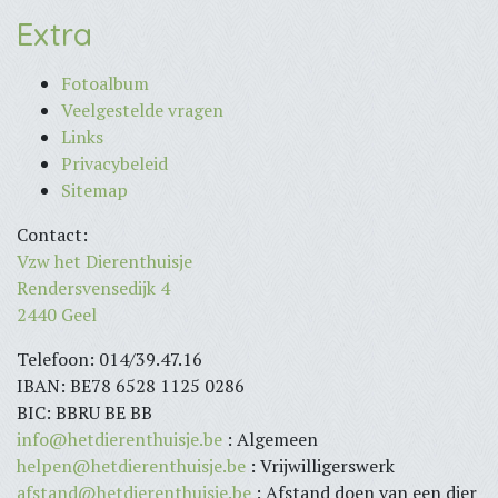
Extra
Fotoalbum
Veelgestelde vragen
Links
Privacybeleid
Sitemap
Contact:
Vzw het Dierenthuisje
Rendersvensedijk 4
2440 Geel
Telefoon: 014/39.47.16
IBAN: BE78 6528 1125 0286
BIC: BBRU BE BB
info@hetdierenthuisje.be
: Algemeen
helpen@hetdierenthuisje.be
: Vrijwilligerswerk
afstand@hetdierenthuisje.be
: Afstand doen van een dier