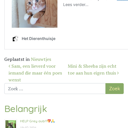
Geplaatst in
Nieuwtjes
Bericht
Sam, een lieverd voor
Mini & Sheeba zijn echt
navigatie
iemand die maar één poes
toe aan hun eigen thuis
wenst
Zoek
naar:
Belangrijk
HELP Grey aub!?
19-07-2026