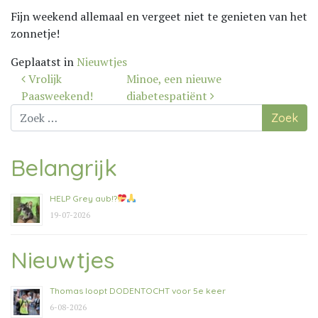
Fijn weekend allemaal en vergeet niet te genieten van het
zonnetje!
Geplaatst in
Nieuwtjes
Bericht
Vrolijk
Minoe, een nieuwe
navigatie
Paasweekend!
diabetespatiënt
Zoek
naar:
Belangrijk
HELP Grey aub!?
19-07-2026
Nieuwtjes
Thomas loopt DODENTOCHT voor 5e keer
6-08-2026