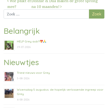
Wie plukt er
Donnie & Dua maken de grote sprong
navigatie
mee?
na 10 maanden!
Zoek
naar:
Belangrijk
HELP Grey aub!?
19-07-2026
Nieuwtjes
Triest nieuws voor Grey
5-08-2026
Woensdag 5 augustus: de hopelijk verlossende ingreep voor
Grey
4-08-2026